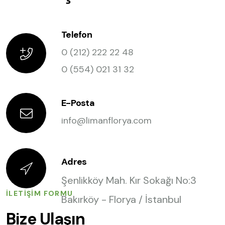
Telefon
0 (212) 222 22 48
0 (554) 021 31 32
E-Posta
info@limanflorya.com
Adres
Şenlikköy Mah. Kır Sokağı No:3
İLETIŞIM FORMU
Bakırköy - Florya / İstanbul
Bize Ulaşın