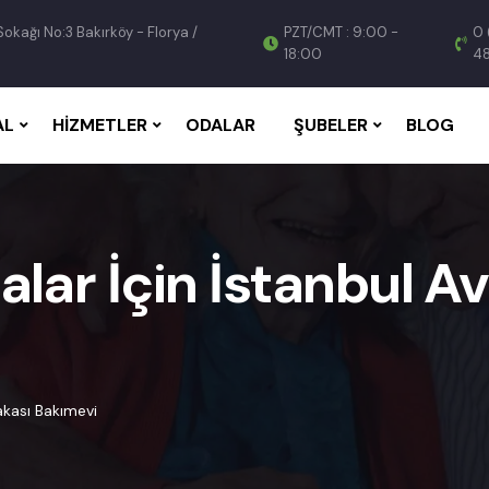
Sokağı No:3 Bakırköy - Florya /
PZT/CMT : 9:00 -
0 
18:00
4
AL
HIZMETLER
ODALAR
ŞUBELER
BLOG
alar İçin İstanbul A
Yakası Bakımevi