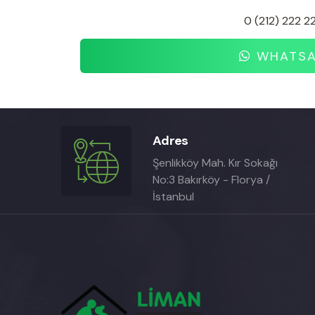
0 (212) 222 2
WHATSAP
Adres
Şenlikköy Mah. Kır Sokağı
No:3 Bakırköy - Florya /
İstanbul