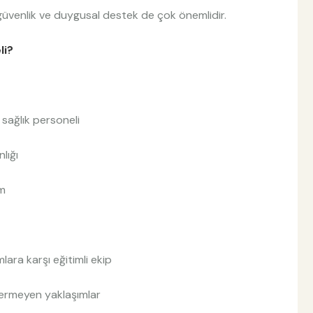
ik güvenlik ve duygusal destek de çok önemlidir.
li?
 sağlık personeli
lığı
ım
ara karşı eğitimli ekip
 vermeyen yaklaşımlar