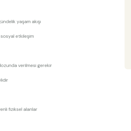
gündelik yaşam akışı
sosyal etkileşim
 dozunda verilmesi gerekir
lidir
nli fiziksel alanlar