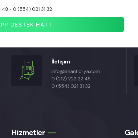
2 48
-
0 (554) 021 31 32
P DESTEK HATTI
İletişim
info@limanflorya.com
0 (212) 222 22 48
0 (554) 021 31 32
Hizmetler
Gal