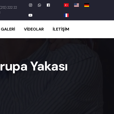
(212) 222 22
8
GALERI
VIDEOLAR
İLETIŞIM
vrupa Yakası