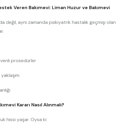
 Destek Veren Bakımevi: Liman Huzur ve Bakımevi
a değil, aynı zamanda psikiyatrik hastalık geçmişi olan
r.
venli prosedürler
r yaklaşım
anlığı
kımevi Kararı Nasıl Alınmalı?
k hissi yaşar. Oysa ki: