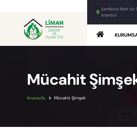
Şenlikköy Mah. Kır 
İstanbul
KURUMS
Mücahit Şimşe
Anasayfa
Mücahit Şimşek