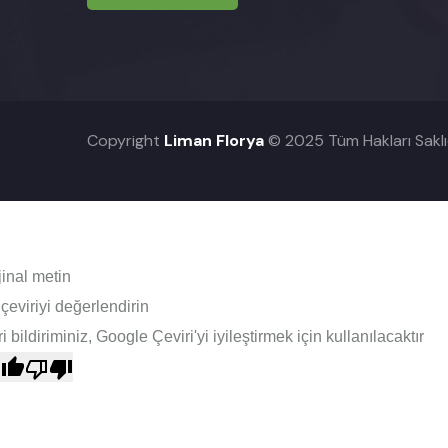
Copyright
Liman Florya
© 2025 Tüm Hakları Saklıd
jinal metin
çeviriyi değerlendirin
i bildiriminiz, Google Çeviri'yi iyileştirmek için kullanılacaktır