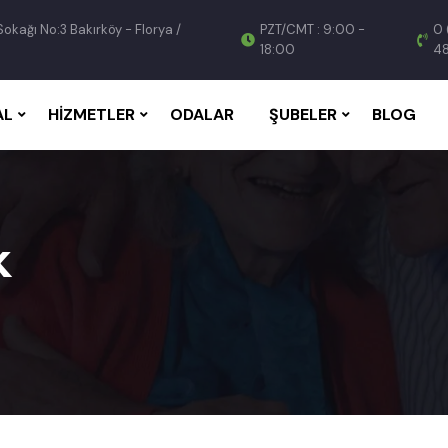
Sokağı No:3 Bakırköy - Florya /
PZT/CMT : 9:00 -
0 
18:00
4
AL
HIZMETLER
ODALAR
ŞUBELER
BLOG
k