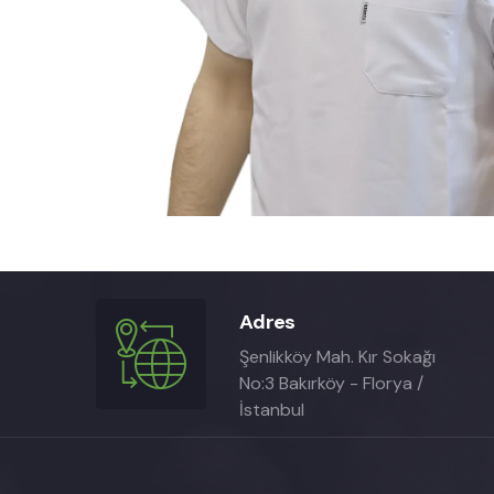
Adres
Şenlikköy Mah. Kır Sokağı
No:3 Bakırköy - Florya /
İstanbul