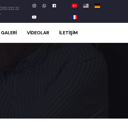
(212) 222 22
8
GALERI
VIDEOLAR
İLETIŞIM