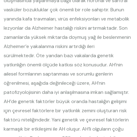
oluşmasında yaşlanmaya bağlı olarak nöronal ve santral
vasküler bozukluklar çok önemli bir role sahiptir. Bunun
yanında kafa travmaları, virüs enfeksiyonları ve metabolik
lezyonlar da Alzheimer hastalığı riskini artırmaktadır. Son
zamanlarda yüksek miktarda doymuş yağ ile beslenmenin
Alzheimer’e yakalanma riskini artırdığı ileri
sürülmektedir. Öte yandan bazı vakalarda genetik
yatkınlığın önemli ölçüde katkısı söz konusudur. AH’nin
ailesel formlarının saptanması ve sorumlu genlerin
öğrenilmesi, aşağıda değinileceği üzere, AH’nin
patofizyolojisinin daha iyi anlaşılmasına imkan sağlamıştır.
AH’de genetik faktörler büyük oranda hastalığın gelişimi
için çevresel faktörlere bir yatkınlık zemini oluşturan risk
faktörü niteliğindedir. Yani genetik ve çevresel faktörlerin
karmaşık bir etkileşimi ile AH oluşur. AH’li olguların çoğu